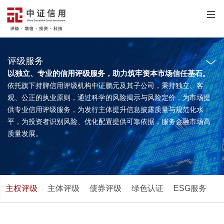
Tog
navi
评级服务
以独立、专业的信用评级服务，助力筑牢资本市场信任基石。
依托旗下持牌信用评级机构中证鹏元及其子公司，秉持独立、客
观、公正的执业原则，通过科学的风险揭示与风险定价，为市场提
供专业信用评级服务，为发行主体提升信息披露质量与规范化水
平，为投资者识别风险、优化配置提供可靠依据，服务金融市场高
质量发展。
主权评级
主体评级
债券评级
绿色认证
ESG服务